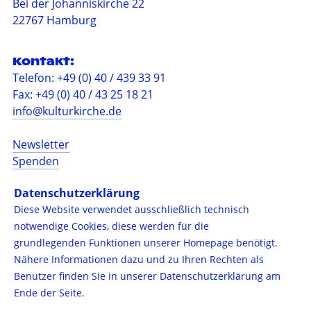
Bei der Johanniskirche 22
22767 Hamburg
Kontakt:
Telefon: +49 (0) 40 / 439 33 91
Fax: +49 (0) 40 / 43 25 18 21
info@kulturkirche.de
Newsletter
Spenden
Barrierefreiheit
Datenschutzerklärung
Impressum
Diese Website verwendet ausschließlich technisch
Datenschutzerklärung
notwendige Cookies, diese werden für die
Presse
grundlegenden Funktionen unserer Homepage benötigt.
Nähere Informationen dazu und zu Ihren Rechten als
Folgen Sie uns auf:
Benutzer finden Sie in unserer
Datenschutzerklärung
am
Instagram
Ende der Seite.
Facebook