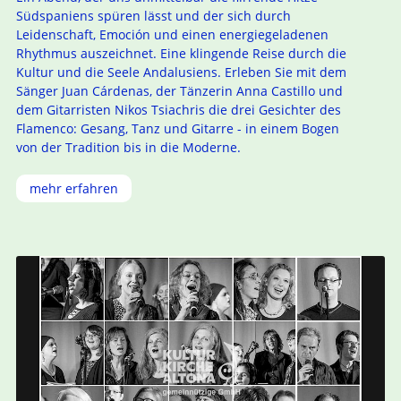
Südspaniens spüren lässt und der sich durch
Leidenschaft, Emoción und einen energiegeladenen
Rhythmus auszeichnet. Eine klingende Reise durch die
Kultur und die Seele Andalusiens. Erleben Sie mit dem
Sänger Juan Cárdenas, der Tänzerin Anna Castillo und
dem Gitarristen Nikos Tsiachris die drei Gesichter des
Flamenco: Gesang, Tanz und Gitarre - in einem Bogen
von der Tradition bis in die Moderne.
mehr erfahren