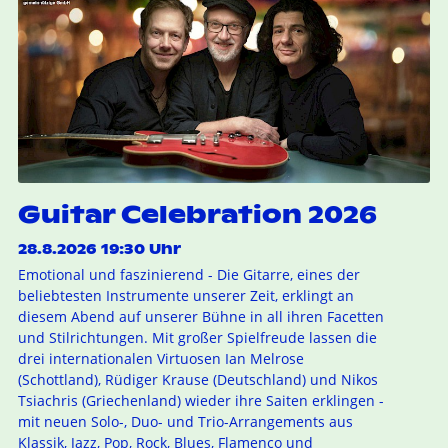
Guitar Celebration 2026
28.8.2026 19:30 Uhr
Emotional und faszinierend - Die Gitarre, eines der
beliebtesten Instrumente unserer Zeit, erklingt an
diesem Abend auf unserer Bühne in all ihren Facetten
und Stilrichtungen. Mit großer Spielfreude lassen die
drei internationalen Virtuosen Ian Melrose
(Schottland), Rüdiger Krause (Deutschland) und Nikos
Tsiachris (Griechenland) wieder ihre Saiten erklingen -
mit neuen Solo-, Duo- und Trio-Arrangements aus
Klassik, Jazz, Pop, Rock, Blues, Flamenco und