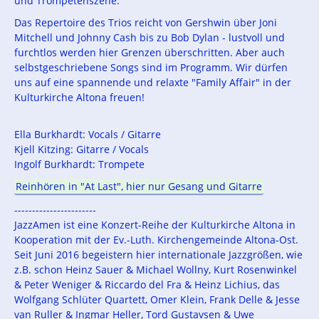
und Trompetenszene.
Das Repertoire des Trios reicht von Gershwin über Joni
Mitchell und Johnny Cash bis zu Bob Dylan - lustvoll und
furchtlos werden hier Grenzen überschritten. Aber auch
selbstgeschriebene Songs sind im Programm. Wir dürfen
uns auf eine spannende und relaxte "Family Affair" in der
Kulturkirche Altona freuen!
Ella Burkhardt: Vocals / Gitarre
Kjell Kitzing: Gitarre / Vocals
Ingolf Burkhardt: Trompete
Reinhören in "At Last", hier nur Gesang und Gitarre
-----------------------
JazzAmen ist eine Konzert-Reihe der Kulturkirche Altona in
Kooperation mit der Ev.-Luth. Kirchengemeinde Altona-Ost.
Seit Juni 2016 begeistern hier internationale Jazzgrößen, wie
z.B. schon Heinz Sauer & Michael Wollny, Kurt Rosenwinkel
& Peter Weniger & Riccardo del Fra & Heinz Lichius, das
Wolfgang Schlüter Quartett, Omer Klein, Frank Delle & Jesse
van Ruller & Ingmar Heller, Tord Gustavsen & Uwe