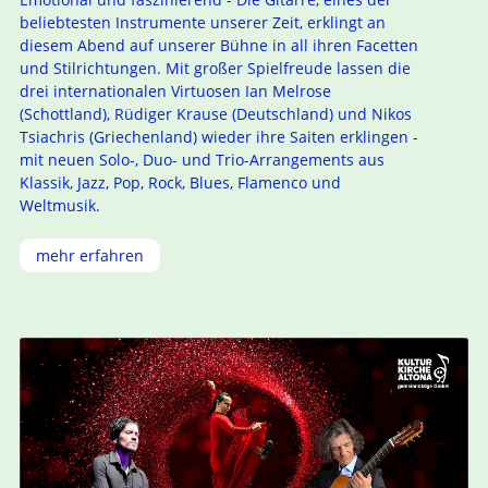
beliebtesten Instrumente unserer Zeit, erklingt an
diesem Abend auf unserer Bühne in all ihren Facetten
und Stilrichtungen. Mit großer Spielfreude lassen die
drei internationalen Virtuosen Ian Melrose
(Schottland), Rüdiger Krause (Deutschland) und Nikos
Tsiachris (Griechenland) wieder ihre Saiten erklingen -
mit neuen Solo-, Duo- und Trio-Arrangements aus
Klassik, Jazz, Pop, Rock, Blues, Flamenco und
Weltmusik.
mehr erfahren