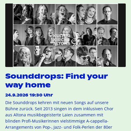
Sounddrops: Find your
way home
24.9.2026 19:30 Uhr
Die Sounddrops kehren mit neuen Songs auf unsere
Bühne zurück. Seit 2013 singen in dem inklusiven Chor
aus Altona musikbegeisterte Laien zusammen mit
blinden Profi-MusikerInnen vielstimmige A-cappella-
Arrangements von Pop-, Jazz- und Folk-Perlen der 80er