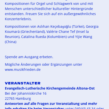
Kompositionen für Orgel und Schlagwerk von und mit
Menschen unterschiedlicher kultureller Hintergründe
entstanden. Freuen Sie sich auf ein außergewöhnliches
Konzerterlebnis.
Kompositionen von Aslıhan Keçebaşoğlu (Türkei), Georgia
Koumará (Griechenland), Valérie Chane Tef (Insel la
Reunion), Catalina Rueda (Kolumbien) und Yijie Wang
(China)
Spende am Ausgang erbeten.
Mögliche Änderungen oder Ergänzungen unter
www.musikfrieden.de
VERANSTALTER
Evangelisch-Lutherische Kirchengemeinde Altona-Ost
Bei der Johanniskirche 16
22765 Hamburg
Antworten auf alle Fragen zur Veranstaltung und mehr
Info erhalten Sie beim Veranstalter
unter 040/43 43 34 oder