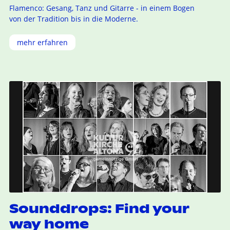
Flamenco: Gesang, Tanz und Gitarre - in einem Bogen
von der Tradition bis in die Moderne.
mehr erfahren
Sounddrops: Find your
way home