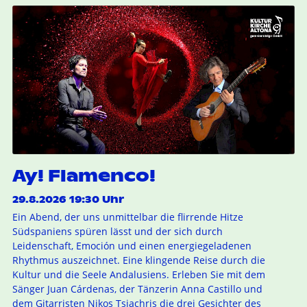
Ay! Flamenco!
29.8.2026 19:30 Uhr
Ein Abend, der uns unmittelbar die flirrende Hitze
Südspaniens spüren lässt und der sich durch
Leidenschaft, Emoción und einen energiegeladenen
Rhythmus auszeichnet. Eine klingende Reise durch die
Kultur und die Seele Andalusiens. Erleben Sie mit dem
Sänger Juan Cárdenas, der Tänzerin Anna Castillo und
dem Gitarristen Nikos Tsiachris die drei Gesichter des