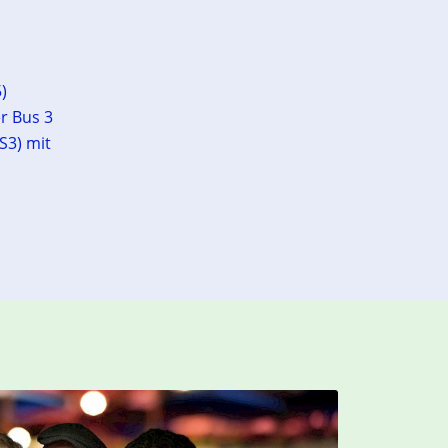
)
r Bus 3
S3) mit