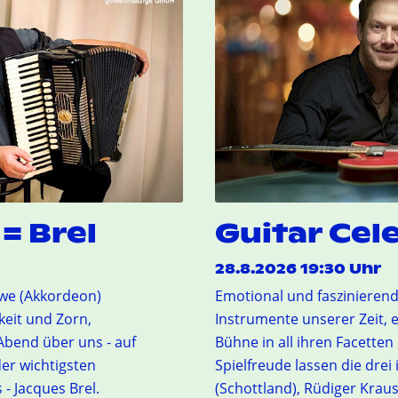
= Brel
Guitar Cel
28.8.2026 19:30 Uhr
ewe (Akkordeon)
Emotional und faszinierend 
keit und Zorn,
Instrumente unserer Zeit, 
Abend über uns - auf
Bühne in all ihren Facetten
er wichtigsten
Spielfreude lassen die drei
- Jacques Brel.
(Schottland), Rüdiger Krau