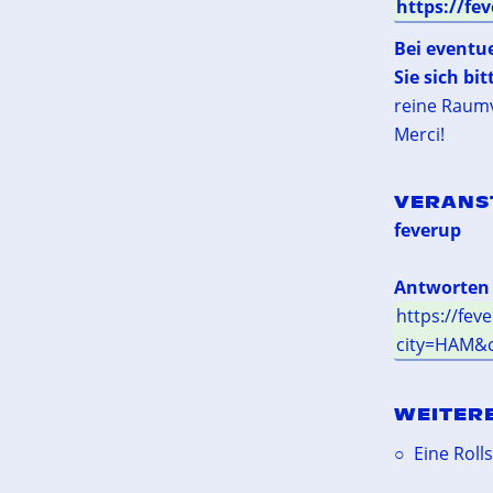
https://f
Bei eventu
Sie sich bi
reine Raumve
Merci!
VERANS
feverup
Antworten 
https://fe
city=HAM&c
WEITER
Eine Roll