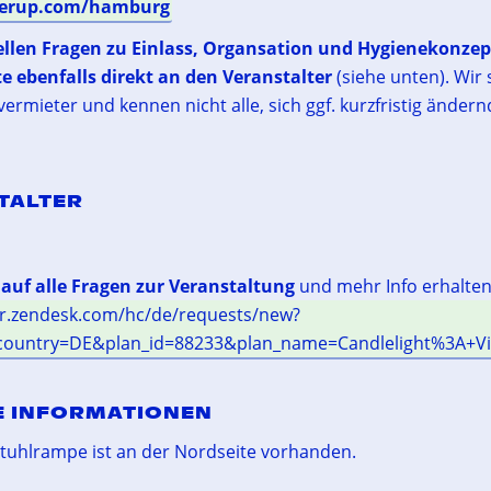
everup.com/hamburg
ellen Fragen zu Einlass, Organsation und Hygienekonze
tte ebenfalls direkt an den Veranstalter
(siehe unten). Wir 
rmieter und kennen nicht alle, sich ggf. kurzfristig ändernd
TALTER
auf alle Fragen zur Veranstaltung
und mehr Info erhalten 
ver.zendesk.com/hc/de/requests/new?
ountry=DE&plan_id=88233&plan_name=Candlelight%3A+Vi
E INFORMATIONEN
stuhlrampe ist an der Nordseite vorhanden.