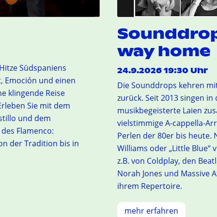
Sounddrop
way home
 Hitze Südspaniens
24.9.2026 19:30 Uhr
t, Emoción und einen
Die Sounddrops kehren mi
e klingende Reise
zurück. Seit 2013 singen in
Erleben Sie mit dem
musikbegeisterte Laien zu
stillo und dem
vielstimmige A-cappella-Ar
r des Flamenco:
Perlen der 80er bis heute. 
n der Tradition bis in
Williams oder „Little Blue“ v
z.B. von Coldplay, den Beat
Norah Jones und Massive At
ihrem Repertoire.
mehr erfahren