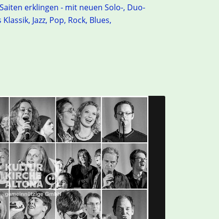
Saiten erklingen - mit neuen Solo-, Duo-
lassik, Jazz, Pop, Rock, Blues,