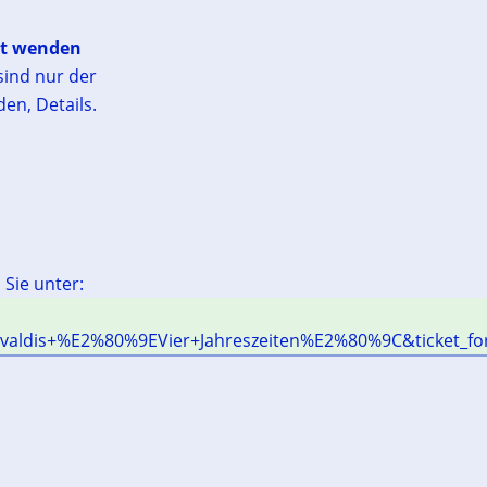
pt wenden
sind nur der
en, Details.
Sie unter:
valdis+%E2%80%9EVier+Jahreszeiten%E2%80%9C&ticket_fo