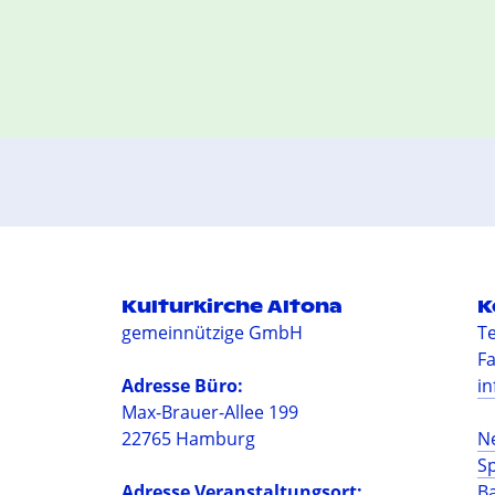
Kulturkirche Altona
K
gemeinnützige GmbH
Te
Fa
Adresse Büro:
in
Max-Brauer-Allee 199
22765 Hamburg
N
S
Adresse Veranstaltungsort:
Ba