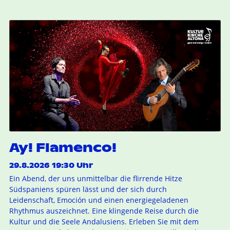
Ay! Flamenco!
29.8.2026 19:30 Uhr
Ein Abend, der uns unmittelbar die flirrende Hitze
Südspaniens spüren lässt und der sich durch
Leidenschaft, Emoción und einen energiegeladenen
Rhythmus auszeichnet. Eine klingende Reise durch die
Kultur und die Seele Andalusiens. Erleben Sie mit dem