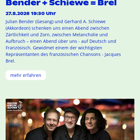
Bender + Schiewe = Brel
27.8.2026 19:30 Uhr
Julian Bender (Gesang) und Gerhard A. Schiewe
(Akkordeon) schenken uns einen Abend zwischen
Zärtlichkeit und Zorn, zwischen Melancholie und
Aufbruch – einen Abend über uns - auf Deutsch und
Französisch. Gewidmet einem der wichtigsten
Repräsentanten des französischen Chansons - Jacques
Brel.
mehr erfahren