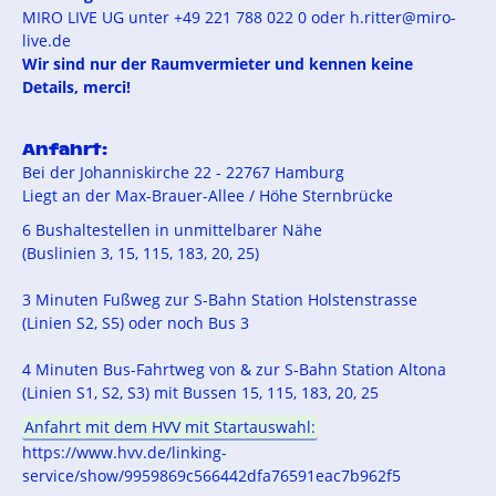
MIRO LIVE UG unter +49 221 788 022 0 oder h.ritter@miro-
live.de
Wir sind nur der Raumvermieter und kennen keine
Details, merci!
Anfahrt:
Bei der Johanniskirche 22 - 22767 Hamburg
Liegt an der Max-Brauer-Allee / Höhe Sternbrücke
6 Bushaltestellen in unmittelbarer Nähe
(Buslinien 3, 15, 115, 183, 20, 25)
3 Minuten Fußweg zur S-Bahn Station Holstenstrasse
(Linien S2, S5) oder noch Bus 3
4 Minuten Bus-Fahrtweg von & zur S-Bahn Station Altona
(Linien S1, S2, S3) mit Bussen 15, 115, 183, 20, 25
Anfahrt mit dem HVV mit Startauswahl:
https://www.hvv.de/linking-
service/show/9959869c566442dfa76591eac7b962f5