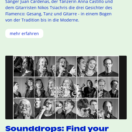
Sänger Juan Cárdenas, der Tänzerin Anna Castillo und
dem Gitarristen Nikos Tsiachris die drei Gesichter des
Flamenco: Gesang, Tanz und Gitarre - in einem Bogen
von der Tradition bis in die Moderne.
mehr erfahren
Sounddrops: Find your