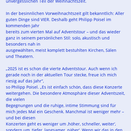
unvergesslichen Teil der Weihnachtszeit.
In der besinnlichen Vorweihnachtszeit gilt bekanntlich: Aller
guten Dinge sind VIER. Deshalb geht Philipp Poisel im
kommenden Jahr
bereits zum vierten Mal auf Adventstour – und das wieder
ganz in seinem persönlichen Stil: solo, akustisch und
besonders nah in
ausgewählten, meist komplett bestuhlten Kirchen, Sälen
und Theatern.
„2025 ist es schon die vierte Adventstour. Auch wenn ich
gerade noch in der aktuellen Tour stecke, freue ich mich
riesig auf das Jahr“,
so Philipp Poisel. „Es ist einfach schön, dass diese Konzerte
weitergehen. Die besondere Atmosphäre dieser Adventszeit,
die vielen
Begegnungen und die ruhige, intime Stimmung sind für
mich jedes Mal ein Geschenk. Manchmal ist weniger mehr –
und bei diesen
Konzerten geht es weniger um ‚höher, schneller, weiter‘,
sondern um ‚tiefer, langsamer, näher‘. Wenn wir das in den