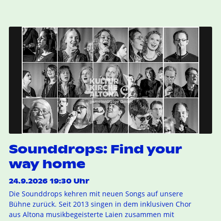
Sounddrops: Find your
way home
24.9.2026 19:30 Uhr
Die Sounddrops kehren mit neuen Songs auf unsere
Bühne zurück. Seit 2013 singen in dem inklusiven Chor
aus Altona musikbegeisterte Laien zusammen mit