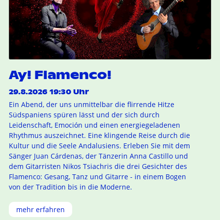
Ay! Flamenco!
29.8.2026 19:30 Uhr
Ein Abend, der uns unmittelbar die flirrende Hitze
Südspaniens spüren lässt und der sich durch
Leidenschaft, Emoción und einen energiegeladenen
Rhythmus auszeichnet. Eine klingende Reise durch die
Kultur und die Seele Andalusiens. Erleben Sie mit dem
Sänger Juan Cárdenas, der Tänzerin Anna Castillo und
dem Gitarristen Nikos Tsiachris die drei Gesichter des
Flamenco: Gesang, Tanz und Gitarre - in einem Bogen
von der Tradition bis in die Moderne.
mehr erfahren