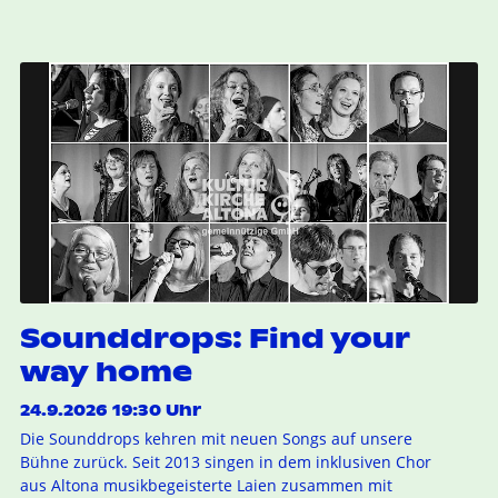
Sounddrops: Find your
way home
24.9.2026 19:30 Uhr
Die Sounddrops kehren mit neuen Songs auf unsere
Bühne zurück. Seit 2013 singen in dem inklusiven Chor
aus Altona musikbegeisterte Laien zusammen mit