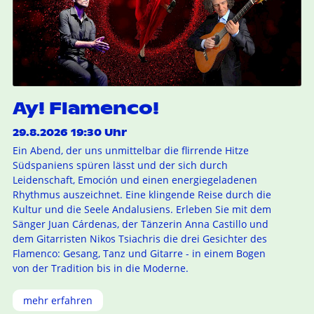
Ay! Flamenco!
29.8.2026 19:30 Uhr
Ein Abend, der uns unmittelbar die flirrende Hitze
Südspaniens spüren lässt und der sich durch
Leidenschaft, Emoción und einen energiegeladenen
Rhythmus auszeichnet. Eine klingende Reise durch die
Kultur und die Seele Andalusiens. Erleben Sie mit dem
Sänger Juan Cárdenas, der Tänzerin Anna Castillo und
dem Gitarristen Nikos Tsiachris die drei Gesichter des
Flamenco: Gesang, Tanz und Gitarre - in einem Bogen
von der Tradition bis in die Moderne.
mehr erfahren