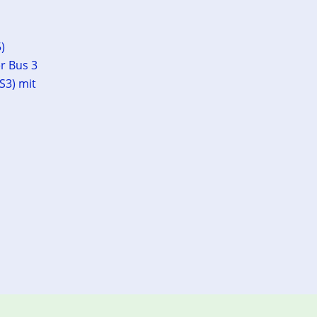
)
r Bus 3
S3) mit