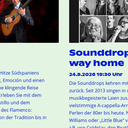
Sounddrop
way home
 Hitze Südspaniens
24.9.2026 19:30 Uhr
t, Emoción und einen
Die Sounddrops kehren mi
e klingende Reise
zurück. Seit 2013 singen in
Erleben Sie mit dem
musikbegeisterte Laien zu
stillo und dem
vielstimmige A-cappella-Ar
r des Flamenco:
Perlen der 80er bis heute. 
n der Tradition bis in
Williams oder „Little Blue“ v
z.B. von Coldplay, den Beat