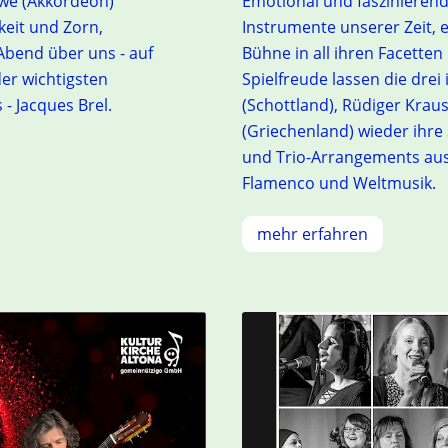
ewe (Akkordeon)
Emotional und faszinierend 
keit und Zorn,
Instrumente unserer Zeit, 
Abend über uns - auf
Bühne in all ihren Facetten
er wichtigsten
Spielfreude lassen die drei
- Jacques Brel.
(Schottland), Rüdiger Krau
(Griechenland) wieder ihre 
und Trio-Arrangements aus K
Flamenco und Weltmusik.
mehr erfahren