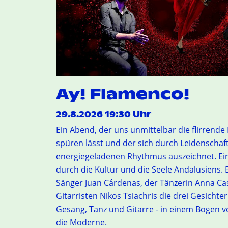
Ay! Flamenco!
29.8.2026 19:30 Uhr
Ein Abend, der uns unmittelbar die flirrende
spüren lässt und der sich durch Leidenschaf
energiegeladenen Rhythmus auszeichnet. Ein
durch die Kultur und die Seele Andalusiens. 
Sänger Juan Cárdenas, der Tänzerin Anna Ca
Gitarristen Nikos Tsiachris die drei Gesichte
Gesang, Tanz und Gitarre - in einem Bogen vo
die Moderne.