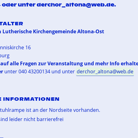
4
oder unter
derchor_altona@web.de
.
TALTER
h Lutherische Kirchengemeinde Altona-Ost
anniskirche 16
burg
auf alle Fragen zur Veranstaltung und mehr Info erhalt
er
unter 040 43200134 und unter
derchor_altona@web.de
E INFORMATIONEN
stuhlrampe ist an der Nordseite vorhanden.
ind leider nicht barrierefrei