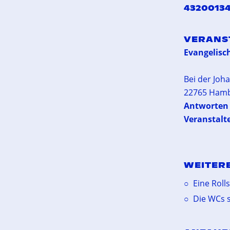
4320013
VERANS
Evangelisc
Bei der Joh
22765 Ham
Antworten 
Veranstalt
WEITER
Eine Roll
Die WCs s