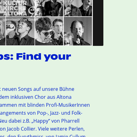
s: Find your
t neuen Songs auf unsere Bühne
 dem inklusiven Chor aus Altona
sammen mit blinden Profi-MusikerInnen
rangements von Pop-, Jazz- und Folk-
Neu dabei z.B. „Happy“ von Pharrell
on Jacob Collier. Viele weitere Perlen,
les, den Eurythmics, von Jamie Cullum,