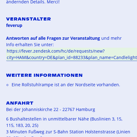
ändernden Details. Merci!
VERANSTALTER
feverup
Antworten auf alle Fragen zur Veranstaltung
und mehr
Info erhalten Sie unter:
https://fever.zendesk.com/hc/de/requests/new?
city=HAM&country=DE&plan_id=88233&plan_name=Candleligh
WEITERE INFORMATIONEN
Eine Rollstuhlrampe ist an der Nordseite vorhanden.
ANFAHRT
Bei der Johanniskirche 22 - 22767 Hamburg
6 Bushaltestellen in unmittelbarer Nähe (Buslinien 3, 15,
115, 183, 20, 25)
3 Minuten Fußweg zur S-Bahn Station Holstenstrasse (Linien