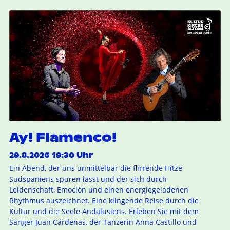
Ay! Flamenco!
29.8.2026 19:30 Uhr
Ein Abend, der uns unmittelbar die flirrende Hitze
Südspaniens spüren lässt und der sich durch
Leidenschaft, Emoción und einen energiegeladenen
Rhythmus auszeichnet. Eine klingende Reise durch die
Kultur und die Seele Andalusiens. Erleben Sie mit dem
Sänger Juan Cárdenas, der Tänzerin Anna Castillo und