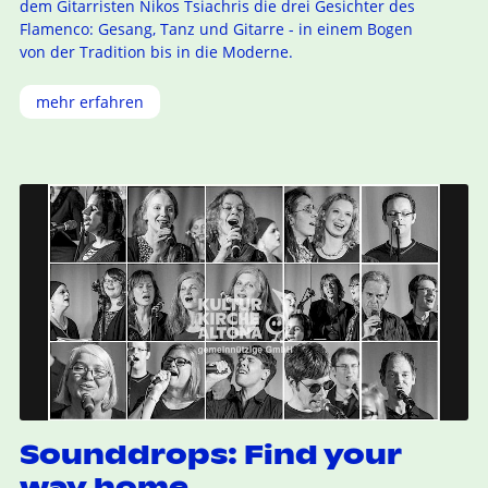
dem Gitarristen Nikos Tsiachris die drei Gesichter des
Flamenco: Gesang, Tanz und Gitarre - in einem Bogen
von der Tradition bis in die Moderne.
mehr erfahren
Sounddrops: Find your
way home